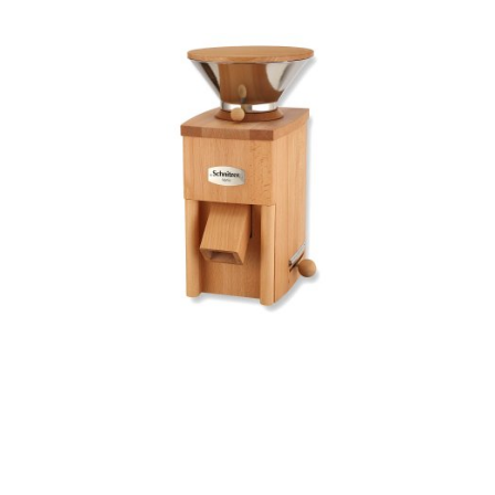
Getreidemühle Schnitzer Vario Mühle+Flocker
719,00 €
Details